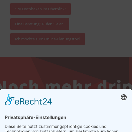
"PV Dachhaken im Überblick"
Eine Beratung? Rufen Sie an.
Ich möchte zum Online-Planungstool