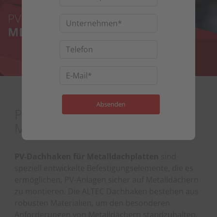
PV DACHHAKEN
METALLDACHPLATTEN
PV DACHHAKEN FÜR
METALLZIEGELPLATTEN
PV-Dachhaken für Metalldachplatten
sind
speziell entwickelte Befestigungselemente, die es
ermöglichen, PV-Anlagen sicher auf Metalldächern
zu montieren. Die ALTEC Dachhaken bestehen aus
robusten Materialien, um den besonderen
Anforderungen von Metalldächern standzuhalten.