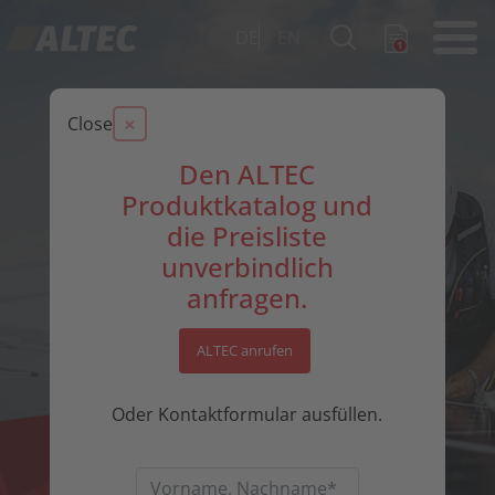
DE
EN
×
Close
Den ALTEC
Produktkatalog und
die Preisliste
unverbindlich
anfragen.
ALTEC anrufen
Oder Kontaktformular ausfüllen.