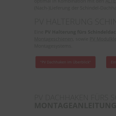
optimal in Kombination mit den
ALTE
(Nach-)Lieferung der Schindel-Dachh
PV HALTERUNG SCH
Eine
PV Halterung fürs Schindelda
Montageschienen
, sowie
PV Modulk
Montagesystems.
"PV Dachhaken im Überblick"
Ei
PV DACHHAKEN FÜRS S
MONTAGEANLEITUN