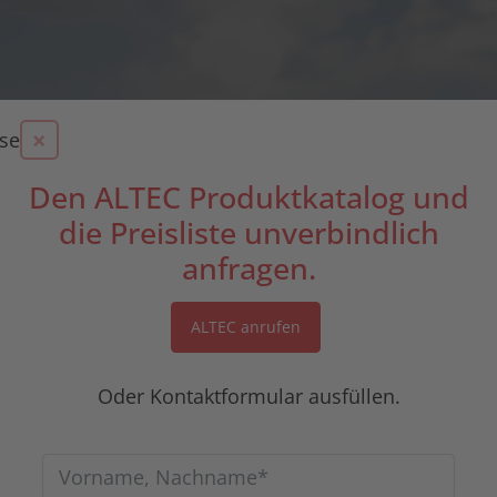
×
se
Den ALTEC Produktkatalog und
die Preisliste unverbindlich
anfragen.
ALTEC anrufen
Oder Kontaktformular ausfüllen.