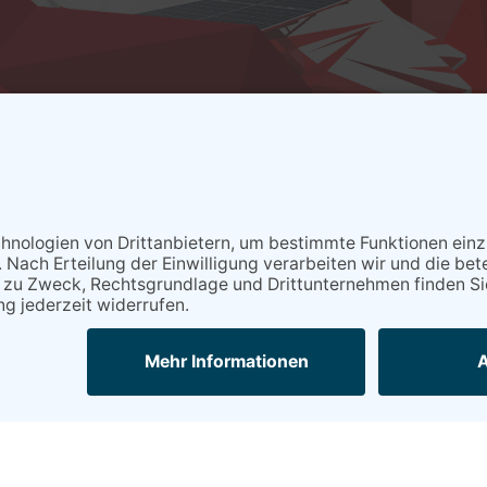
LTEC
7 »