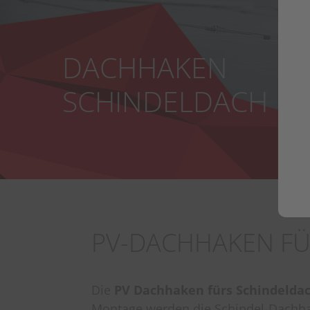
DACHHAKEN
SCHINDELDACH
PV-DACHHAKEN FÜ
Die
PV Dachhaken fürs Schindelda
Montage werden die Schindel-Dachhak