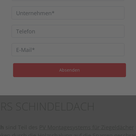
RS SCHINDELDACH
ch
sind Teil des
PV Montagesystems für Ziegeldächer
en durch die Holzschalung auf die Sparren geschraub