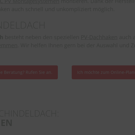
C PV Montagesystemen
montieren. Dank der Herstell
aken auch schnell und unkompliziert möglich.
INDELDACH
ch
besteht neben den speziellen
PV-Dachhaken
auch a
lemmen
. Wir helfen Ihnen gern bei der Auswahl und
ne Beratung? Rufen Sie an.
Ich möchte zum Online-Plan
CHINDELDACH:
GEN