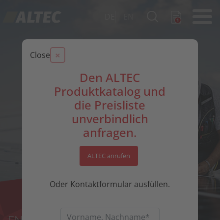
DE
EN
×
Close
Den ALTEC
Produktkatalog und
die Preisliste
unverbindlich
anfragen.
ALTEC anrufen
Oder Kontaktformular ausfüllen.
ENTSCHULDIGUNG.