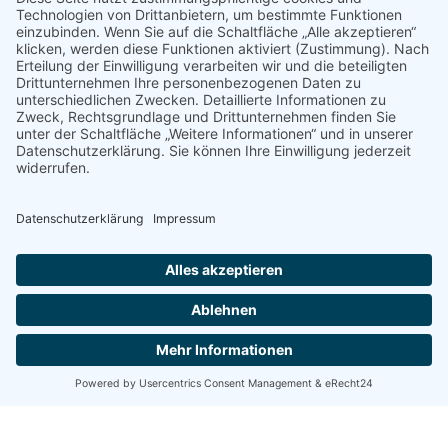
Stockschraube mit
Dichtplatte FixPlan für
Sperrzahnmuttern und
M10/M12
EPDM-Dichtgummi
Bituplan Zusatzabdichtung
Solarbefestiger mit
für FixPlan
selbstschneidendem
Gewinde - für Welleternit
oder Trapezblech