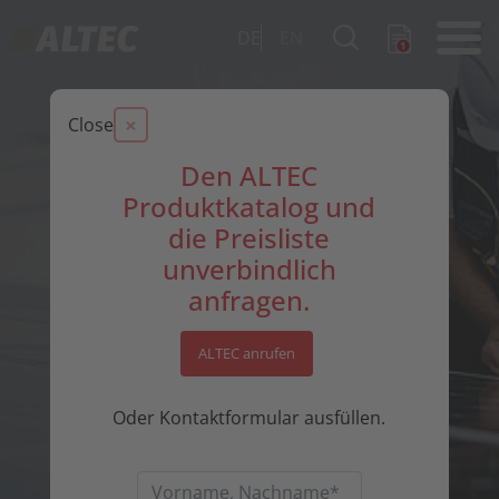
DE
EN
×
Close
Den ALTEC
Produktkatalog und
die Preisliste
unverbindlich
anfragen.
ALTEC anrufen
Oder Kontaktformular ausfüllen.