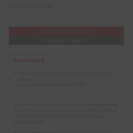
Anzahl (Preis auf Anfrage)
ZUR ANGEBOTSÜBERSICHT
Beschreibung
Länge der Klemmen: 40 mm (individuelle Längen auf
Anfrage)
Material: Aluminium, EN AW-6063 T66
Diesen Artikel finden Sie auch in unserem
Produktkatalog
,
den wir Ihnen gern zusenden. Senden Sie dazu uns einfach
eine E-Mail mit dem Betreff "Katalog" an
info
@
altec-
metalltechnik.de
Es muss schnell gehen?
Die Online-Version des ALTEC-