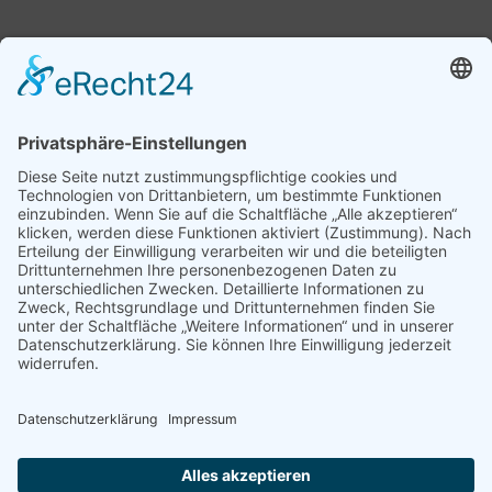
Endklemme für schwarze
Endklemme universal mit
PV-Module
Zylinderkopfschraube
Endklemme universal mit
Zylinderkopfschraube,
schwarz eloxiert