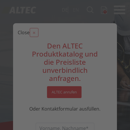
DE
EN
×
Close
Den ALTEC
Produktkatalog und
die Preisliste
unverbindlich
anfragen.
ALTEC anrufen
Oder Kontaktformular ausfüllen.