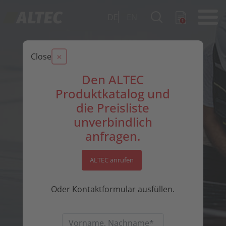
DE
EN
×
Close
Den ALTEC
Produktkatalog und
die Preisliste
unverbindlich
anfragen.
ALTEC anrufen
Oder Kontaktformular ausfüllen.