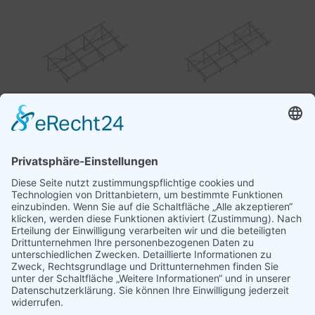
Freiland-KIT Standard für
Freiland-KIT Standard für
14 Module
18 Module
Freiland-KIT für hohe
Freiland-KIT für hohe
Anforderungen für 6
Anforderungen für 14
Module
Module