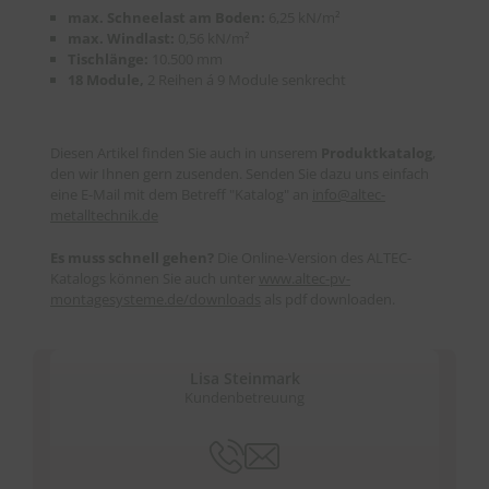
max. Schneelast am Boden:
6,25 kN/m²
max. Windlast:
0,56 kN/m²
Tischlänge:
10.500 mm
18 Module,
2 Reihen á 9 Module senkrecht
Diesen Artikel finden Sie auch in unserem
Produktkatalog
,
den wir Ihnen gern zusenden. Senden Sie dazu uns einfach
eine E-Mail mit dem Betreff "Katalog" an
info
@
altec-
metalltechnik.de
Es muss schnell gehen?
Die Online-Version des ALTEC-
Katalogs können Sie auch unter
www.altec-pv-
montagesysteme.de/downloads
als pdf downloaden.
Lisa Steinmark
Kundenbetreuung