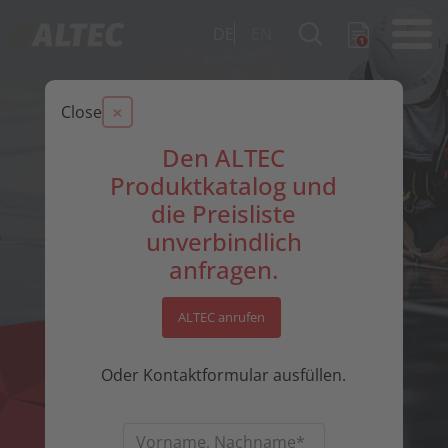
DE
EN
×
Close
Den ALTEC
Produktkatalog und
die Preisliste
unverbindlich
anfragen.
ALTEC anrufen
Oder Kontaktformular ausfüllen.