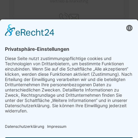
Vertrieb & Marketing
Verwandte Produkte
Montagehilfe-Winkelset