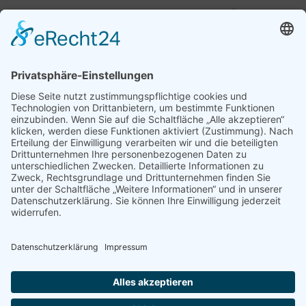
Dünnblechschraube
Profil 40 x 40 Standard
selbstfurchend (6,0 x 25
mm)
TRAFIX-V-SELECT + TRAFIX-
TRAFIX-H + TRAFIX-H 45
V-SELECT 45