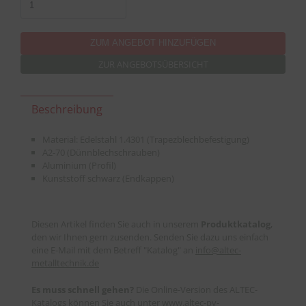
ZUR ANGEBOTSÜBERSICHT
Beschreibung
Material: Edelstahl 1.4301 (Trapezblechbefestigung)
A2-70 (Dünnblechschrauben)
Aluminium (Profil)
Kunststoff schwarz (Endkappen)
Diesen Artikel finden Sie auch in unserem
Produktkatalog
,
den wir Ihnen gern zusenden. Senden Sie dazu uns einfach
eine E-Mail mit dem Betreff "Katalog" an
info
@
altec-
metalltechnik.de
Es muss schnell gehen?
Die Online-Version des ALTEC-
Katalogs können Sie auch unter
www.altec-pv-