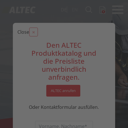
DE
EN
×
Close
Den ALTEC
Produktkatalog und
die Preisliste
unverbindlich
anfragen.
ALTEC anrufen
Oder Kontaktformular ausfüllen.